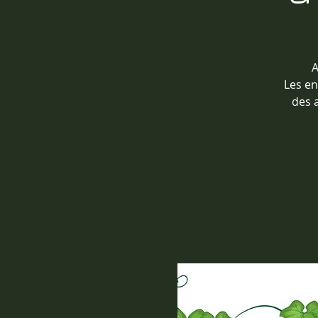
A
Les en
des a