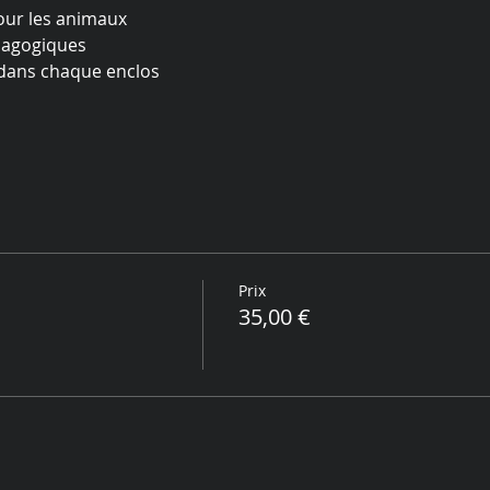
our les animaux
édagogiques
s dans chaque enclos
Prix
35,00 €