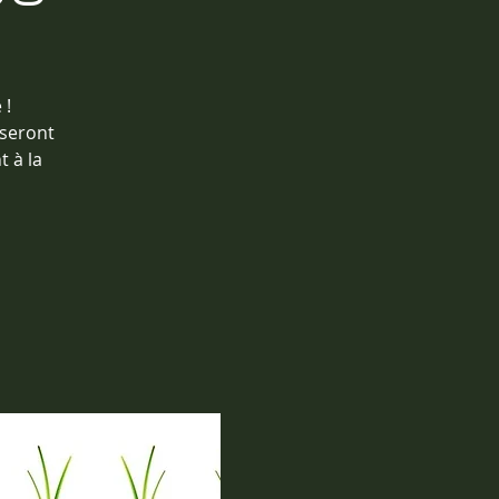
 !
iseront
t à la