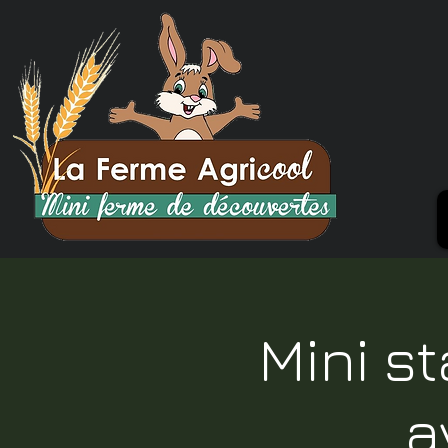
Mini s
a