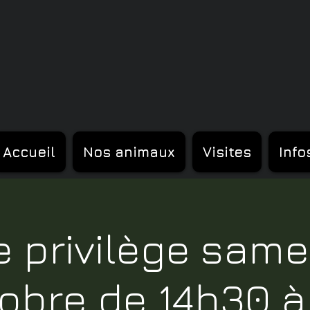
Accueil
Nos animaux
Visites
Info
te privilège same
obre de 14h30 à