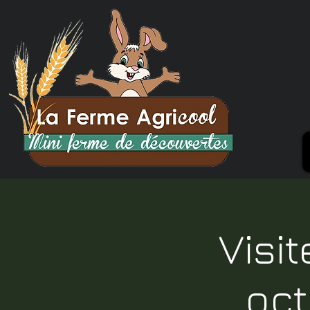
Visi
oct