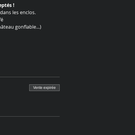
eptés !
dans les enclos.
é 
âteau gonflable...)
Vente expirée