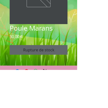
Poule Marans
Prix
30,00 €
Rupture de stock
La ferme Agricool
80 route des grands prés, les Ingels
74500 Saint Paul en Chablais
Téléphone :
04.50.75.22.26
Email :
infolafermeagricool@gmail.com