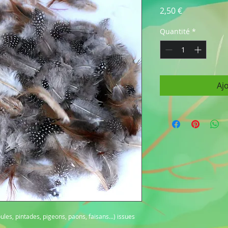
Prix
2,50 €
Quantité
*
Aj
les, pintades, pigeons, paons, faisans...) issues 